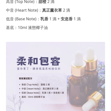
高音 (Top Note)：
甜橙
2 滴
中音 (Heart Note)：
真正薰衣草
2 滴
低音 (Base Note)：
乳香
1 滴 +
安息香
1 滴
基底：10ml 液態椰子油