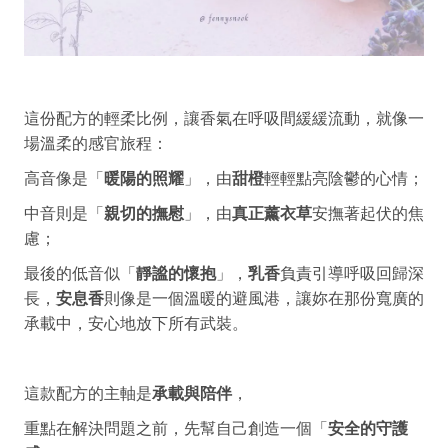
這份配方的輕柔比例，讓香氣在呼吸間緩緩流動，就像一
場溫柔的感官旅程：
高音像是「
暖陽的照耀
」，由
甜橙
輕輕點亮陰鬱的心情；
中音則是「
親切的撫慰
」，由
真正薰衣草
安撫著起伏的焦
慮；
最後的低音似「
靜謐的懷抱
」，
乳香
負責引導呼吸回歸深
長，
安息香
則像是一個溫暖的避風港，讓妳在那份寬廣的
承載中，安心地放下所有武裝。
這款配方的主軸是
承載與陪伴
，
重點在解決問題之前，先幫自己創造一個「
安全的守護