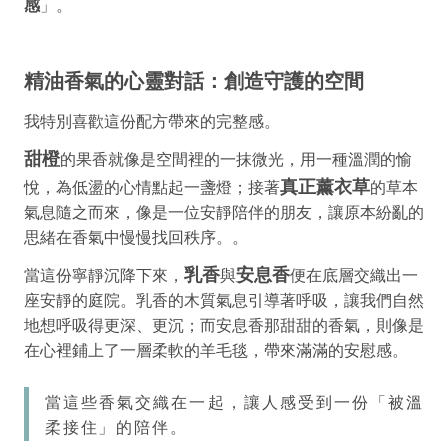
感
」。
精油香氣的心靈對話：創造守護的空間
我特別喜歡這份配方帶來的完整感。
甜橙
的果香就像是空間裡的一抹微光，用一種溫潤的愉
真正薰衣草
悅，為低盪的心情點起一盞燈；接著
的草本
氣息隨之而來，像是一位安靜陪伴的朋友，讓原本紛亂的
思緒在香氣中慢慢找回秩序。
。
乳香
安息香
當這份寧靜沉降下來，
與
便在底層交織出一
座安靜的庭院。乳香的木質氣息引導著呼吸，讓我們自然
地想呼吸得更深、更沉；而安息香那甜甜的香氣，則像是
在心裡鋪上了一層柔軟的羊毛毯，帶來滿滿的安慰感。
當這些香氣交織在一起，讓人感受到一份「被溫
柔接住」的陪伴。