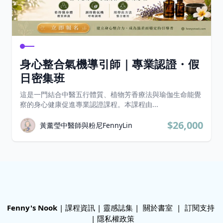
身心整合氣機導引師｜專業認證・假
日密集班
這是一門結合中醫五行體質、植物芳香療法與瑜伽生命能覺
察的身心健康促進專業認證課程。本課程由...
$26,000
黃薰瑩中醫師與粉尼FennyLin
Fenny's Nook
|
課程資訊
|
靈感誌集
|
關於書室
|
訂閱支持
|
隱私權政策