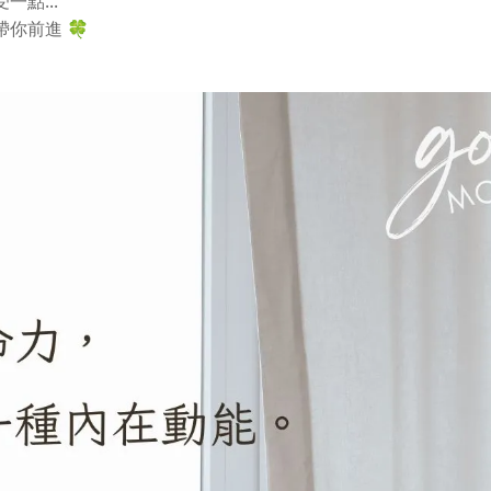
點...
你前進 🍀