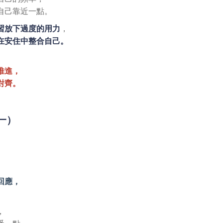
自己靠近一點。
習放下過度的用力
，
在安住中整合自己。
推進，
對齊。
週一）
回應，
，