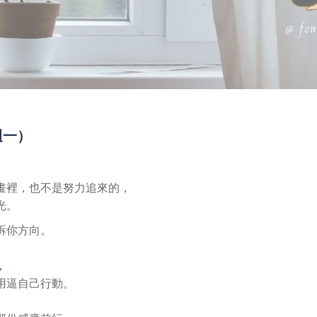
（週一）
畫裡，也不是努力追來的，
光。
訴你方向。
，
用逼自己行動。