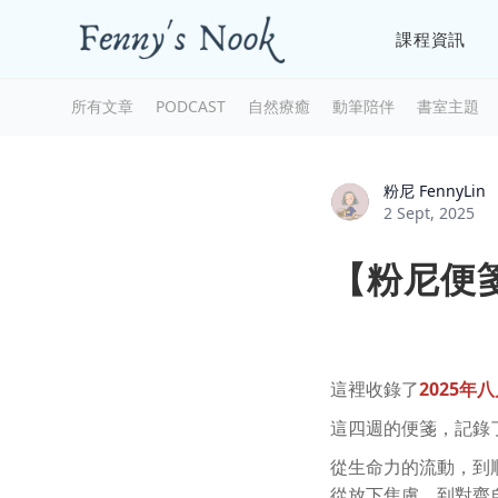
課程資訊
所有文章
PODCAST
自然療癒
動筆陪伴
書室主題
粉尼 FennyLin
2 Sept, 2025
【粉尼便箋
這裡收錄了
2
025年
這四週的便箋，記錄
從生命力的流動，到
從放下焦慮，到對齊