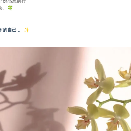
份感應前行...
。🍀
下的自己 。
✨