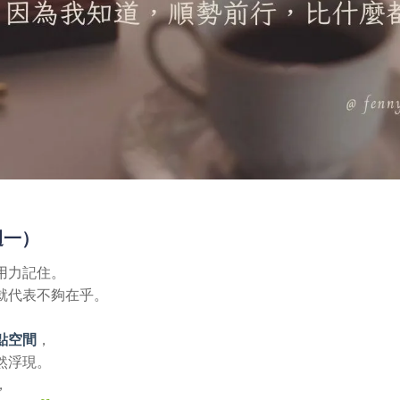
（週一）
用力記住。
就代表不夠在乎。
點空間
，
然浮現。
，