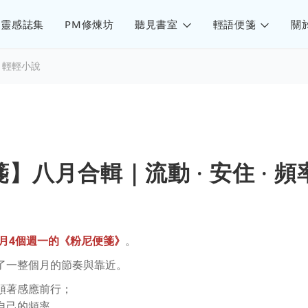
靈感誌集
PM修煉坊
聽見書室
輕語便箋
關
輕輕小說
】八月合輯｜流動 · 安住 · 頻
八月4個週一的《粉尼便箋》
。
了一整個月的節奏與靠近。
順著感應前行；
自己的頻率，